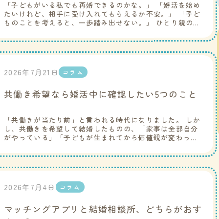
「子どもがいる私でも再婚できるのかな。」 「婚活を始め
たいけれど、相手に受け入れてもらえるか不安。」 「子ど
ものことを考えると、一歩踏み出せない。」 ひとり親の方
から、このようなご相談をいただくことは少なくありませ
ん。 […]
2026年7月21日
コラム
共働き希望なら婚活中に確認したい5つのこと
「共働きが当たり前」と言われる時代になりました。 しか
し、共働きを希望して結婚したものの、「家事は全部自分
がやっている」「子どもが生まれてから価値観が変わっ
た」「仕事を続けたかったのに辞めることになった」とい
う悩みは少な […]
2026年7月4日
コラム
マッチングアプリと結婚相談所、どちらがおす