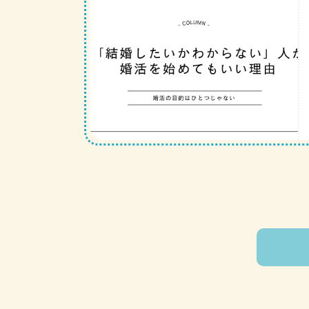
投
稿
の
ペ
ー
ジ
送
り