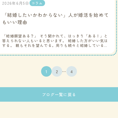
2026年6月5日
コラム
「結婚したいかわからない」人が婚活を始めて
もいい理由
「結婚願望ある？」 そう聞かれて、はっきり「ある！」と
答えられない人もいると思います。 結婚した方がいい気は
する。 親もそれを望んでる。周りも続々と結婚している。
子どもについても少し気になる。 でも、本当に自分が結婚
した […]
…
1
2
4
ブログ一覧に戻る