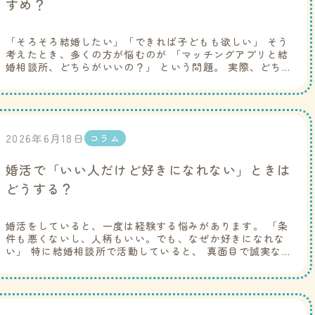
すめ？
「そろそろ結婚したい」「できれば子どもも欲しい」 そう
考えたとき、多くの方が悩むのが 「マッチングアプリと結
婚相談所、どちらがいいの？」 という問題。 実際、どち
らにも結婚した人はいますし、どちらが絶対に正解という
ことは […]
2026年6月18日
コラム
婚活で「いい人だけど好きになれない」ときは
どうする？
婚活をしていると、一度は経験する悩みがあります。 「条
件も悪くないし、人柄もいい。でも、なぜか好きになれな
い」 特に結婚相談所で活動していると、 真面目で誠実な
方との出会いが多いため、このような気持ちになる方は少
なくあり […]