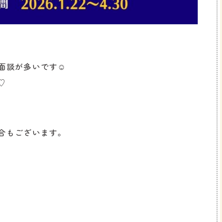
面談が多いです☺
♡
合もございます。